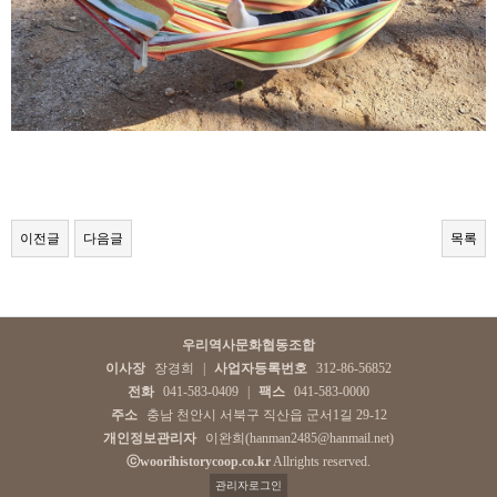
이전글
다음글
목록
우리역사문화협동조합
이사장
장경희
|
사업자등록번호
312-86-56852
전화
041-583-0409
|
팩스
041-583-0000
주소
충남 천안시 서북구 직산읍 군서1길 29-12
개인정보관리자
이완희(hanman2485@hanmail.net)
ⓒwoorihistorycoop.co.kr
Allrights reserved.
관리자로그인