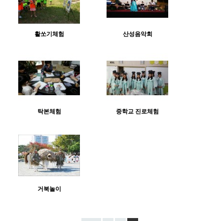
활쏘기체험
산성음악회
탁본체험
중학교 진로체험
거북놀이