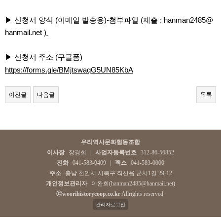
▶ 신청서 양식 (이메일 발송용)-첨부파일 (제출 :
hanman2485@
hanmail.net )
▶
신청서 주소 (구글폼)
https://forms.gle/BMjtswaqG5UN85KbA
이전글
다음글
목록
우리역사문화협동조합
이사장
장경희
|
사업자등록번호
312-86-56852
전화
041-583-0409
|
팩스
041-583-0000
주소
충남 천안시 서북구 직산읍 군서1길 29-12
개인정보관리자
이완희(hanman2485@hanmail.net)
ⓒwoorihistorycoop.co.kr
Allrights reserved.
관리자로그인